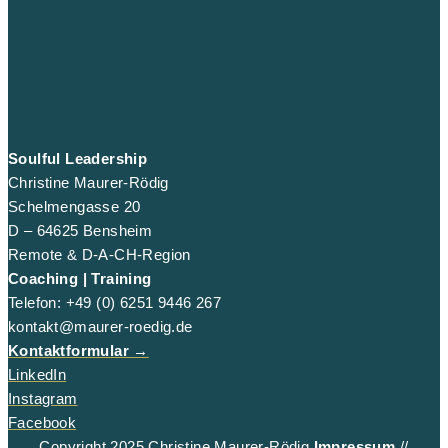
Soulful Leadership
Christine Maurer-Rödig
Schelmengasse 20
D – 64625 Bensheim
Remote & D-A-CH-Region
Coaching | Training
Telefon: +49 (0) 6251 9446 267
kontakt@maurer-roedig.de
Kontaktformular
→
LinkedIn
Instagram
Facebook
Copyright 2025 Christine Maurer-Rödig
Impressum
//