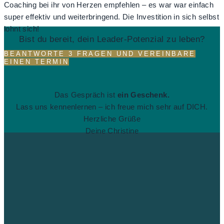
Coaching bei ihr von Herzen empfehlen – es war war einfach
super effektiv und weiterbringend. Die Investition in sich selbst
lohnt sich!
B​ist du bereit, dein Leader-Potenzial zu leben?
BEANTWORTE 3 FRAGEN UND VEREINBARE
EINEN TERMIN
Das Gespräch ist
ein Geschenk.
Lass uns kennenlernen – ich freue mich sehr auf DICH.
Herzliche Grüße
Deine Christine