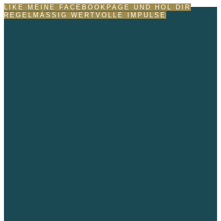
LIKE MEINE FACEBOOKPAGE UND HOL DIR
REGELMÄSSIG WERTVOLLE IMPULSE