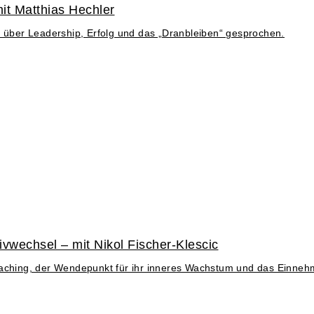
it Matthias Hechler
r über Leadership, Erfolg und das „Dranbleiben“ gesprochen.
vwechsel – mit Nikol Fischer-Klescic
n Coaching, der Wendepunkt für ihr inneres Wachstum und das Einneh