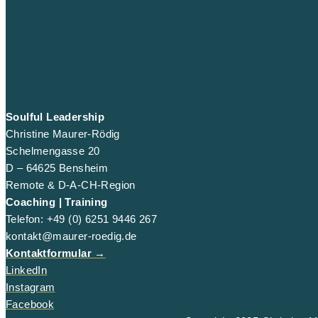
Soulful Leadership
Christine Maurer-Rödig
Schelmengasse 20
D – 64625 Bensheim
Remote & D-A-CH-Region
Coaching | Training
Telefon: +49 (0) 6251 9446 267
kontakt@maurer-roedig.de
Kontaktformular
→
LinkedIn
Instagram
Facebook