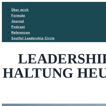
Über mich
Formate
Journal
Podcast
Referenzen
Soulful Leadership Circle
LEADERSHIP
HALTUNG HEU