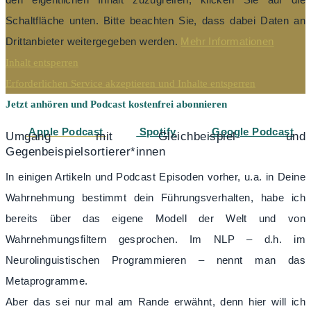
Schaltfläche unten. Bitte beachten Sie, dass dabei Daten an
Drittanbieter weitergegeben werden.
Mehr Informationen
Inhalt entsperren
Erforderlichen Service akzeptieren und Inhalte entsperren
Jetzt anhören und Podcast kostenfrei abonnieren
Apple Podcast
Spotify
Google Podcast
Umgang mit Gleichbeispiel- und
Gegenbeispielsortierer*innen
In einigen Artikeln und Podcast Episoden vorher, u.a. in
Deine
Wahrnehmung bestimmt dein Führungsverhalten
, habe ich
bereits über das eigene Modell der Welt und von
Wahrnehmungsfiltern gesprochen. Im NLP – d.h. im
Neurolinguistischen Programmieren – nennt man das
Metaprogramme.
Aber das sei nur mal am Rande erwähnt, denn hier will ich