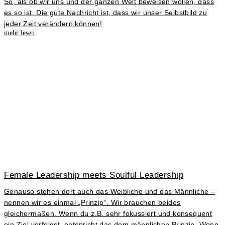
So, als ob wir uns und der ganzen Welt beweisen wollen, dass
es so ist. Die gute Nachricht ist, dass wir unser Selbstbild zu
jeder Zeit verändern können!
mehr lesen
Female Leadership meets Soulful Leadership
Genauso stehen dort auch das Weibliche und das Männliche –
nennen wir es einmal „Prinzip“. Wir brauchen beides
gleichermaßen. Wenn du z.B. sehr fokussiert und konsequent
ein Ziel verfolgst, entspricht das dem männlichen Prinzip. Wenn