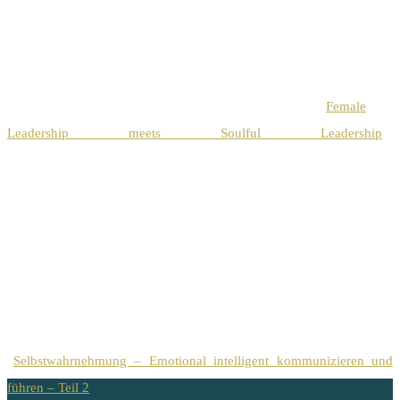
Female
Leadership meets Soulful Leadership
Selbstwahrnehmung – Emotional intelligent kommunizieren und
führen – Teil 2