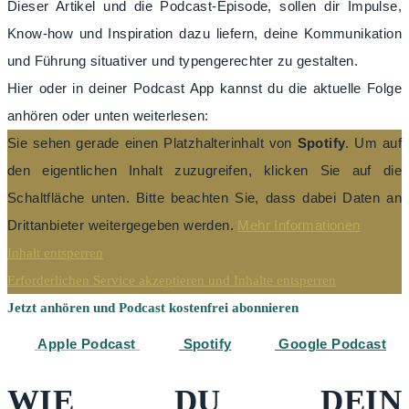
Dieser Artikel und die Podcast-Episode, sollen dir Impulse,
Know-how und Inspiration dazu liefern, deine Kommunikation
und Führung situativer und typengerechter zu gestalten.
Hier oder in deiner Podcast App kannst du die aktuelle Folge
anhören oder unten weiterlesen:
Sie sehen gerade einen Platzhalterinhalt von
Spotify
. Um auf
den eigentlichen Inhalt zuzugreifen, klicken Sie auf die
Schaltfläche unten. Bitte beachten Sie, dass dabei Daten an
Drittanbieter weitergegeben werden.
Mehr Informationen
Inhalt entsperren
Erforderlichen Service akzeptieren und Inhalte entsperren
Jetzt anhören und Podcast kostenfrei abonnieren
Apple Podcast
Spotify
Google Podcast
WIE DU DEIN