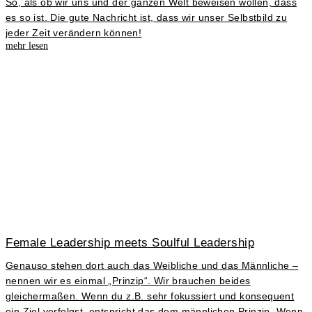
So, als ob wir uns und der ganzen Welt beweisen wollen, dass
es so ist. Die gute Nachricht ist, dass wir unser Selbstbild zu
jeder Zeit verändern können!
mehr lesen
Female Leadership meets Soulful Leadership
Genauso stehen dort auch das Weibliche und das Männliche –
nennen wir es einmal „Prinzip“. Wir brauchen beides
gleichermaßen. Wenn du z.B. sehr fokussiert und konsequent
ein Ziel verfolgst, entspricht das dem männlichen Prinzip. Wenn