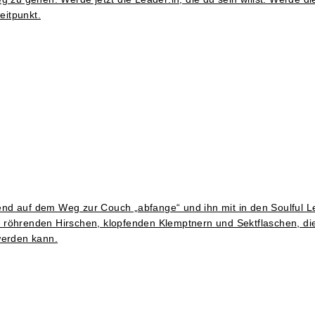
eitpunkt.
 auf dem Weg zur Couch „abfange“ und ihn mit in den Soulful 
nem röhrenden Hirschen, klopfenden Klemptnern und Sektflaschen, di
werden kann.