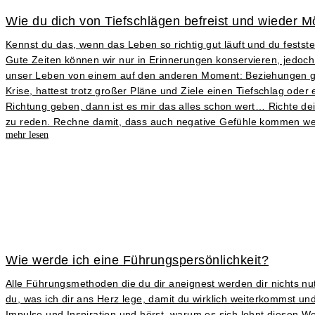
Wie du dich von Tiefschlägen befreist und wieder Mö
Kennst du das, wenn das Leben so richtig gut läuft und du fests
Gute Zeiten können wir nur in Erinnerungen konservieren, jedoch 
unser Leben von einem auf den anderen Moment: Beziehungen gehe
Krise, hattest trotz großer Pläne und Ziele einen Tiefschlag od
Richtung geben, dann ist es mir das alles schon wert… Richte dei
zu reden. Rechne damit, dass auch negative Gefühle kommen w
mehr lesen
Wie werde ich eine Führungspersönlichkeit?
Alle Führungsmethoden die du dir aneignest werden dir nichts nu
du, was ich dir ans Herz lege, damit du wirklich weiterkommst un
Impulse und Inspiration und hörst, warum es sich lohnt diesen Weg