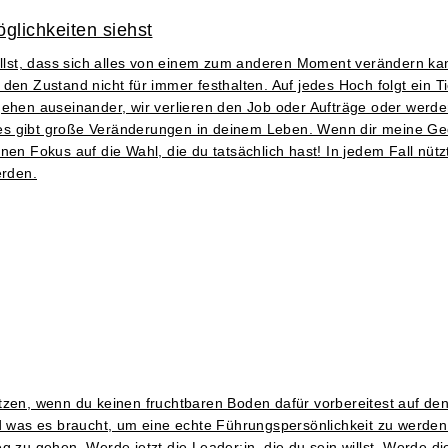
glichkeiten siehst
tellst, dass sich alles von einem zum anderen Moment verändern k
den Zustand nicht für immer festhalten. Auf jedes Hoch folgt ein 
n auseinander, wir verlieren den Job oder Aufträge oder werden k
er es gibt große Veränderungen in deinem Leben. Wenn dir meine Ge
nen Fokus auf die Wahl, die du tatsächlich hast! In jedem Fall nüt
erden.
tzen, wenn du keinen fruchtbaren Boden dafür vorbereitest auf de
d was es braucht, um eine echte Führungspersönlichkeit zu werden. 
 zu gehen. Werde jetzt die Leader:in, die du sein willst. Werde die