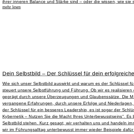
ihrer inneren Balance und Stärke sind – oder die wissen, wie sie
mehr lesen
Dein Selbstbild – Der Schlüssel für dein erfolgreic
Wie sich unser Selbstbild auswirkt und warum es der Schlüssel für
steuert unsere Selbstführung und Führung. Ob wir es realisieren od
geprägt durch unsere Überzeugungen und Glaubenssätze. Die M
vergangene Erfahrungen, durch unsere Erfolge und Niederlagen, 
der Schlüssel für ein besseres Leadership, es ist sogar der Schl
Kybernetik – Nutzen Sie die Macht Ihres Unterbewusstseins“. Es
Selbstbild stehen. Kurz gesagt, wir verhalten uns und handeln i
wir im Führungsalltag unterbewusst immer wieder Beispiele dafür