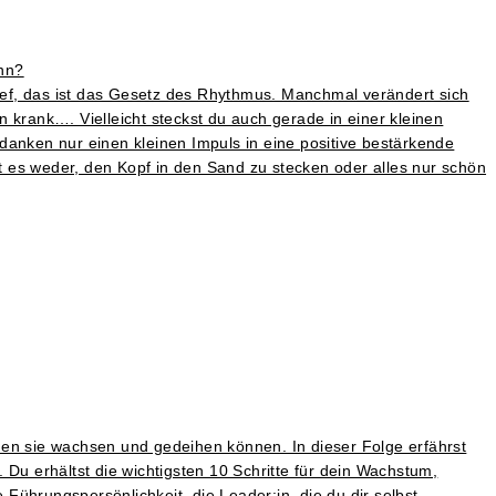
ann?
Tief, das ist das Gesetz des Rhythmus. Manchmal verändert sich
rank…. Vielleicht steckst du auch gerade in einer kleinen
danken nur einen kleinen Impuls in eine positive bestärkende
zt es weder, den Kopf in den Sand zu stecken oder alles nur schön
nen sie wachsen und gedeihen können. In dieser Folge erfährst
Du erhältst die wichtigsten 10 Schritte für dein Wachstum,
 Führungspersönlichkeit, die Leader:in, die du dir selbst