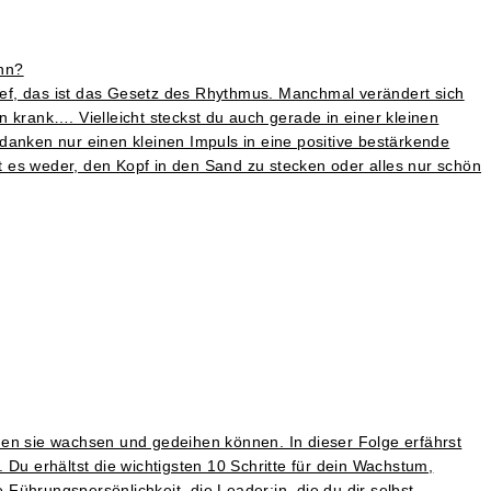
ann?
Tief, das ist das Gesetz des Rhythmus. Manchmal verändert sich
rank…. Vielleicht steckst du auch gerade in einer kleinen
danken nur einen kleinen Impuls in eine positive bestärkende
zt es weder, den Kopf in den Sand zu stecken oder alles nur schön
nen sie wachsen und gedeihen können. In dieser Folge erfährst
Du erhältst die wichtigsten 10 Schritte für dein Wachstum,
 Führungspersönlichkeit, die Leader:in, die du dir selbst