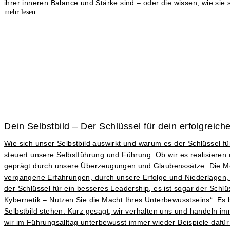
ihrer inneren Balance und Stärke sind – oder die wissen, wie sie
mehr lesen
Dein Selbstbild – Der Schlüssel für dein erfolgreic
Wie sich unser Selbstbild auswirkt und warum es der Schlüssel für
steuert unsere Selbstführung und Führung. Ob wir es realisieren od
geprägt durch unsere Überzeugungen und Glaubenssätze. Die M
vergangene Erfahrungen, durch unsere Erfolge und Niederlagen, 
der Schlüssel für ein besseres Leadership, es ist sogar der Schl
Kybernetik – Nutzen Sie die Macht Ihres Unterbewusstseins“. Es
Selbstbild stehen. Kurz gesagt, wir verhalten uns und handeln i
wir im Führungsalltag unterbewusst immer wieder Beispiele dafür