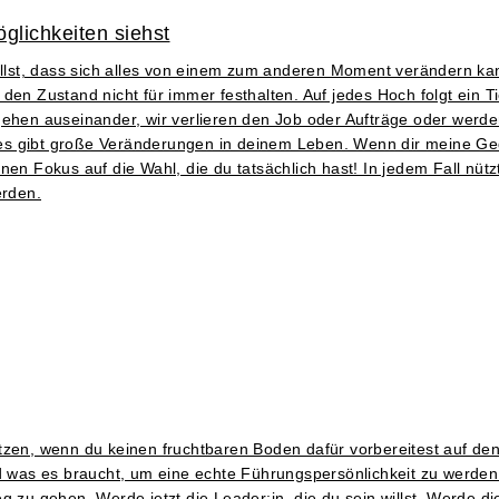
glichkeiten siehst
tellst, dass sich alles von einem zum anderen Moment verändern k
den Zustand nicht für immer festhalten. Auf jedes Hoch folgt ein 
n auseinander, wir verlieren den Job oder Aufträge oder werden k
er es gibt große Veränderungen in deinem Leben. Wenn dir meine Ge
nen Fokus auf die Wahl, die du tatsächlich hast! In jedem Fall nüt
erden.
tzen, wenn du keinen fruchtbaren Boden dafür vorbereitest auf de
d was es braucht, um eine echte Führungspersönlichkeit zu werden. 
 zu gehen. Werde jetzt die Leader:in, die du sein willst. Werde die