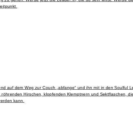
eitpunkt.
 auf dem Weg zur Couch „abfange“ und ihn mit in den Soulful 
nem röhrenden Hirschen, klopfenden Klemptnern und Sektflaschen, di
werden kann.