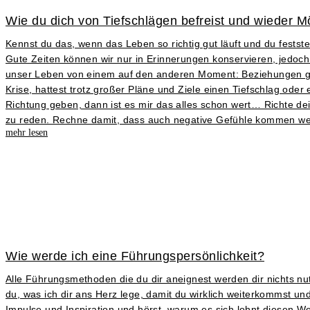
Wie du dich von Tiefschlägen befreist und wieder Mö
Kennst du das, wenn das Leben so richtig gut läuft und du fests
Gute Zeiten können wir nur in Erinnerungen konservieren, jedoch 
unser Leben von einem auf den anderen Moment: Beziehungen gehe
Krise, hattest trotz großer Pläne und Ziele einen Tiefschlag od
Richtung geben, dann ist es mir das alles schon wert… Richte dei
zu reden. Rechne damit, dass auch negative Gefühle kommen w
mehr lesen
Wie werde ich eine Führungspersönlichkeit?
Alle Führungsmethoden die du dir aneignest werden dir nichts nu
du, was ich dir ans Herz lege, damit du wirklich weiterkommst un
Impulse und Inspiration und hörst, warum es sich lohnt diesen Weg