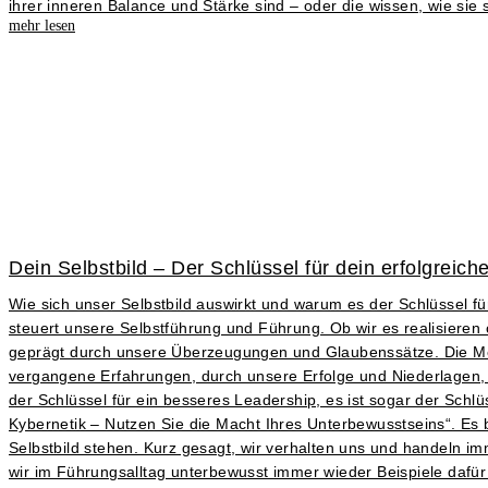
ihrer inneren Balance und Stärke sind – oder die wissen, wie sie
mehr lesen
Dein Selbstbild – Der Schlüssel für dein erfolgreic
Wie sich unser Selbstbild auswirkt und warum es der Schlüssel für
steuert unsere Selbstführung und Führung. Ob wir es realisieren od
geprägt durch unsere Überzeugungen und Glaubenssätze. Die M
vergangene Erfahrungen, durch unsere Erfolge und Niederlagen, 
der Schlüssel für ein besseres Leadership, es ist sogar der Schl
Kybernetik – Nutzen Sie die Macht Ihres Unterbewusstseins“. Es
Selbstbild stehen. Kurz gesagt, wir verhalten uns und handeln i
wir im Führungsalltag unterbewusst immer wieder Beispiele dafür