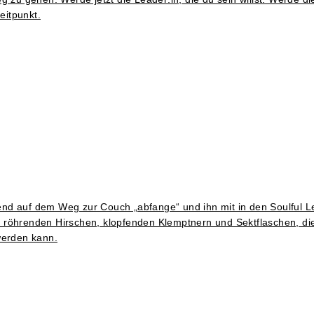
eitpunkt.
 auf dem Weg zur Couch „abfange“ und ihn mit in den Soulful 
nem röhrenden Hirschen, klopfenden Klemptnern und Sektflaschen, di
werden kann.