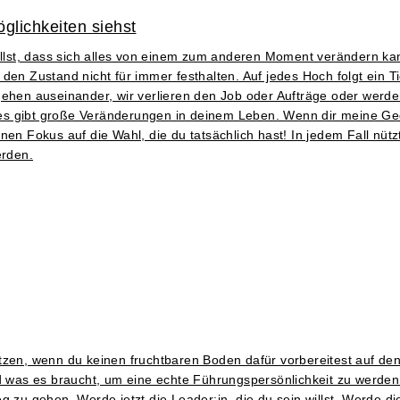
glichkeiten siehst
tellst, dass sich alles von einem zum anderen Moment verändern k
den Zustand nicht für immer festhalten. Auf jedes Hoch folgt ein 
n auseinander, wir verlieren den Job oder Aufträge oder werden k
er es gibt große Veränderungen in deinem Leben. Wenn dir meine Ge
nen Fokus auf die Wahl, die du tatsächlich hast! In jedem Fall nüt
erden.
tzen, wenn du keinen fruchtbaren Boden dafür vorbereitest auf de
d was es braucht, um eine echte Führungspersönlichkeit zu werden. 
 zu gehen. Werde jetzt die Leader:in, die du sein willst. Werde die