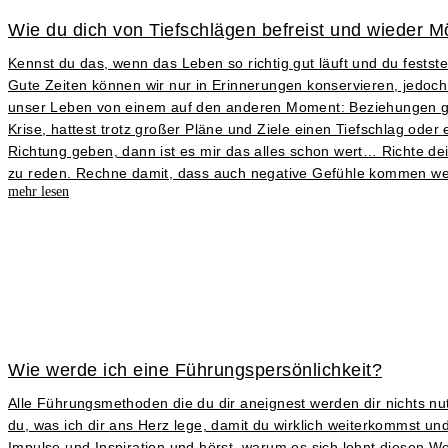
Wie du dich von Tiefschlägen befreist und wieder Mö
Kennst du das, wenn das Leben so richtig gut läuft und du fests
Gute Zeiten können wir nur in Erinnerungen konservieren, jedoch 
unser Leben von einem auf den anderen Moment: Beziehungen gehe
Krise, hattest trotz großer Pläne und Ziele einen Tiefschlag od
Richtung geben, dann ist es mir das alles schon wert… Richte dei
zu reden. Rechne damit, dass auch negative Gefühle kommen w
mehr lesen
Wie werde ich eine Führungspersönlichkeit?
Alle Führungsmethoden die du dir aneignest werden dir nichts nu
du, was ich dir ans Herz lege, damit du wirklich weiterkommst un
Impulse und Inspiration und hörst, warum es sich lohnt diesen Weg