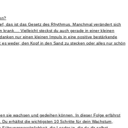
ann?
Tief, das ist das Gesetz des Rhythmus. Manchmal verändert sich
rank…. Vielleicht steckst du auch gerade in einer kleinen
danken nur einen kleinen Impuls in eine positive bestärkende
zt es weder, den Kopf in den Sand zu stecken oder alles nur schön
nen sie wachsen und gedeihen können. In dieser Folge erfährst
Du erhältst die wichtigsten 10 Schritte für dein Wachstum,
 Führungspersönlichkeit, die Leader:in, die du dir selbst