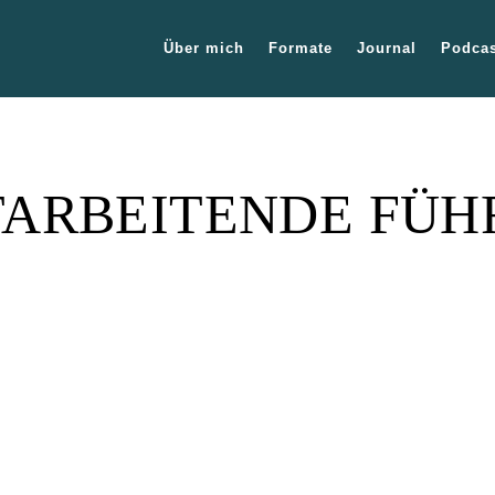
Über mich
Formate
Journal
Podcas
TARBEITENDE FÜH