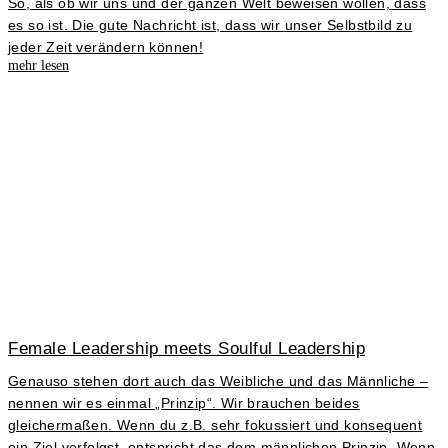
So, als ob wir uns und der ganzen Welt beweisen wollen, dass
es so ist. Die gute Nachricht ist, dass wir unser Selbstbild zu
jeder Zeit verändern können!
mehr lesen
Female Leadership meets Soulful Leadership
Genauso stehen dort auch das Weibliche und das Männliche –
nennen wir es einmal „Prinzip“. Wir brauchen beides
gleichermaßen. Wenn du z.B. sehr fokussiert und konsequent
ein Ziel verfolgst, entspricht das dem männlichen Prinzip. Wenn