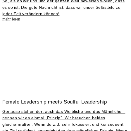
So, als ob wir uns und der ganzen Welt beweisen wollen, dass
es so ist. Die gute Nachricht ist, dass wir unser Selbstbild zu
jeder Zeit verändern können!
mehr lesen
Female Leadership meets Soulful Leadership
Genauso stehen dort auch das Weibliche und das Männliche –
nennen wir es einmal „Prinzip“. Wir brauchen beides
gleichermaßen. Wenn du z.B. sehr fokussiert und konsequent
ein Ziel verfolgst, entspricht das dem männlichen Prinzip. Wenn